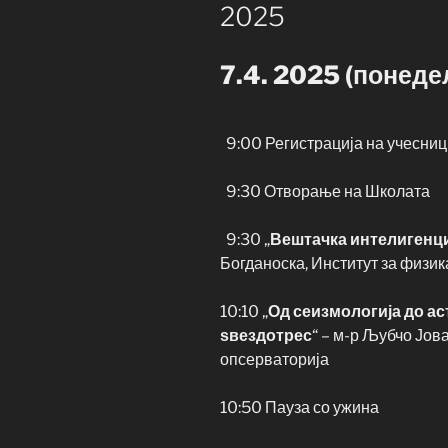
2025
7.4. 2025 (понеде
9:00 Регистрација на учесниц
9:30 Отворање на Школата
9:30 „
Вештачка интелигенци
Богданоска, Институт за физи
10:10 „
Од сеизмологија до ас
ѕвездотрес
“ – м-р Љубчо Јо
опсерваторија
10:50 Пауза со ужина