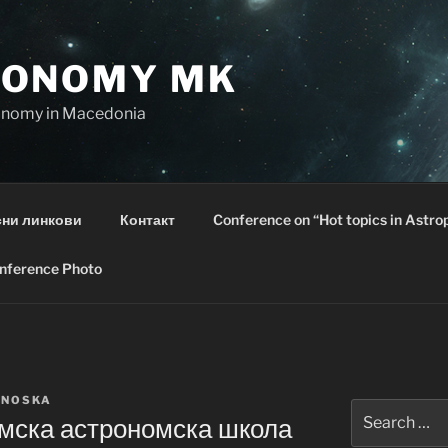
RONOMY MK
ronomy in Macedonia
ни линкови
Контакт
Conference on “Hot topics in Astro
nference Photo
ANOSKA
Search
имска астрономска школа
for: