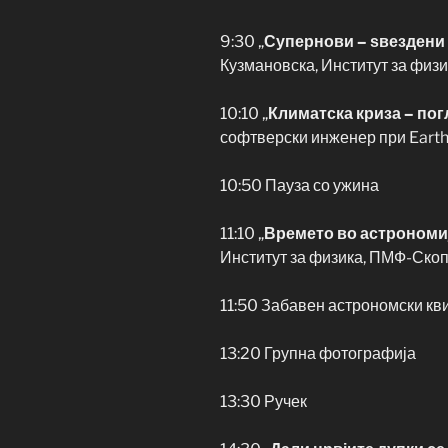
9:30 „
Супернови – ѕвездени
Кузмановска, Институт за физ
10:10 „
Климатска криза – пог
софтверски инженер при Earth
10:50 Пауза со ужина
11:10 „
Времето во астрономи
Институт за физика, ПМФ-Скоп
11:50 Забавен астрономски кв
13:20 Групна фотографија
13:30 Ручек