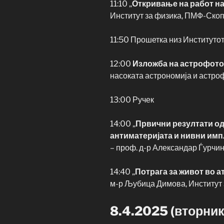
11:10 „
Откривање на работ н
Институт за физика, ПМФ-Скоп
11:50 Прошетка низ Институтот
12:00
Изложба на астрофот
насоката астрономија и астро
13:00 Ручек
14:00 „
Првични резултати од
антиматеријата и нивни имп
– проф. д-р Александар Ѓурчи
14:40
„
Потрага за живот во 
м-р Љубица Димова, Институт 
8.4.2025 (вторник