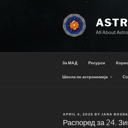
Skip
to
content
AST
All About Ast
За МАД
Ресурси
Корис
Школа по астрономија
Co
POSTED
APRIL 4, 2025
BY
JANA BOGD
ON
Распоред за 24. З