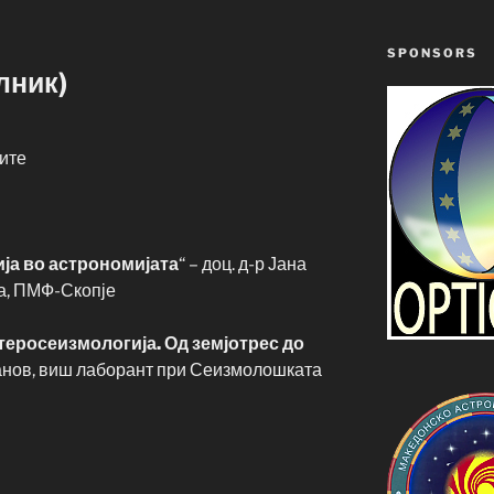
SPONSORS
лник)
ите
ја во астрономијата
“ – доц. д-р Јана
ка, ПМФ-Скопје
теросеизмологија. Од земјотрес до
ванов, виш лаборант при Сеизмолошката