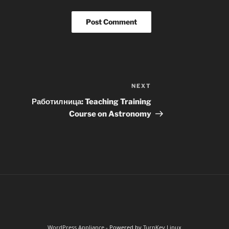
NEXT
Next
Post
Работилница: Teaching Training
Course on Astronomy
WordPress Appliance
- Powered by
TurnKey Linux