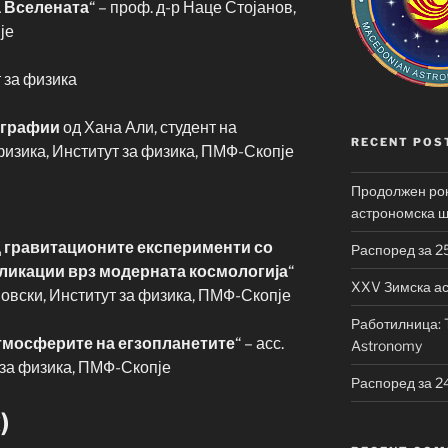
а Вселената
“ – проф. д-р Наце Стојанов,
је
 за физика
ографии
од Хана Али, студент на
RECENT POS
физика, Институт за физика, ПМФ-Скопје
Продолжен рок
астрономска 
 гравитационите експерименти со
Распоред за 2
ликации врз модерната космологија
“
XXV Зимска а
новски, Институт за физика, ПМФ-Скопје
Работилница: T
атмосферите на егзопланетите
“ – асс.
Astronomy
за физика, ПМФ-Скопје
Распоред за 2
)