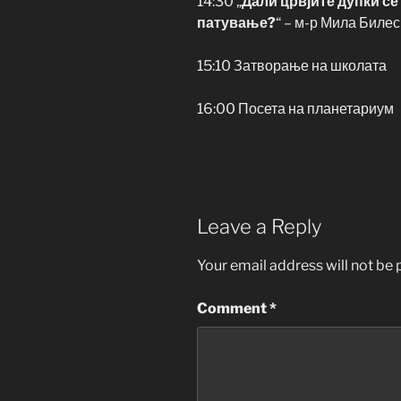
14:30 „
Дали црвјите дупки се
патување?
“ – м-р Мила Билес
15:10 Затворање на школата
16:00 Посета на планетариум
Leave a Reply
Your email address will not be 
Comment
*