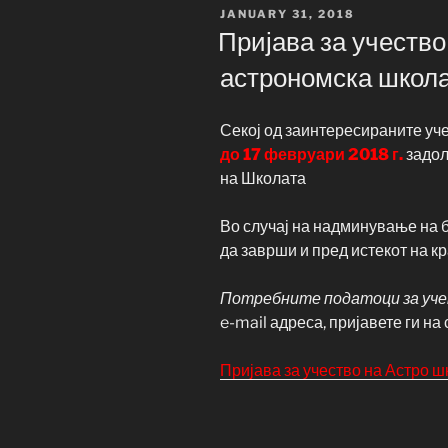
POSTED
JANUARY 31, 2018
ON
Пријава за учеств
астрономска школ
Секој од заинтересираните уч
до 17 февруари 2018 г.
задол
на Школата
Во случај на надминување на 
да заврши и пред истекот на кр
Потребните податоци за уч
e-mail адреса, пријавете ги н
Пријава за учество на Астро шк