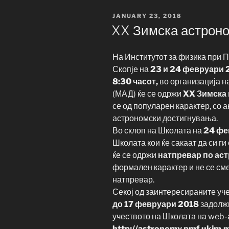
POSTED
JANUARY 23, 2018
ON
XX Зимска астрон
На Институтот за физика при 
Скопје на
23 и 24 февруари 2
8:30
часот,
во организација н
(МАД) ќе се одржи
XX Зимска 
се од популарен карактер, со 
астрономски достигнувања.
Во склоп на Школата на
24 фе
Школата кои ќе сакаат да си г
ќе се одржи
натпревар по аст
формален карактер и не се сме
натпревар.
Секој од заинтересираните уч
до 17 февруари 2018
задолжи
учеството на Школата на web-
http://astronomy.pmf.ukim.m