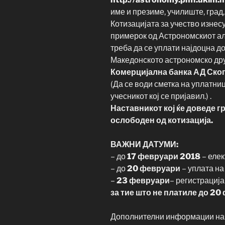
име и презиме, училиште, град,
Котизацијата за учество изнес
примерок од Астрономскиот ал
треба да се уплати најдоцна д
Македонското астрономско др
Комерцијална банка АД Ско
(Да се води сметка на уплатни
учесникот кој се пријавил.) .
Наставникот кој ќе доведе г
ослободен од котизација.
ВАЖНИ ДАТУМИ:
– до
17 февруари 2018
– елек
– до
20 февруари
– уплата на
–
23 февруари
– регистрација
за тие што не платиле до 20
Дополнителни информации на