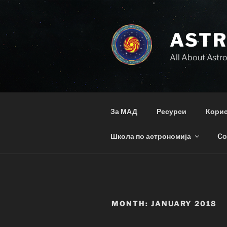
Skip
to
content
AST
All About Ast
За МАД
Ресурси
Корис
Школа по астрономија
Co
MONTH:
JANUARY 2018