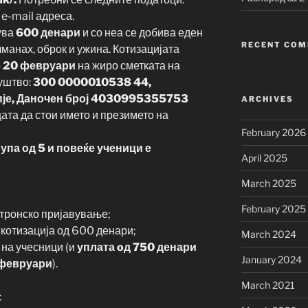
 e-mail адреса.
ува
600 денари
и со неа се добива еден
RECENT CO
манах, оброк и ужина. Котизацијата
о
20 февруари
на жиро сметката на
уштво:
300 0000010538 44,
пје, Даночен број 4030995355753
ARCHIVES
цата да стои името и презимето на
February 2026
рупа од 5 и повеќе ученици е
April 2025
March 2025
February 2025
тронско пријавување;
 котизација од 600 денари;
March 2024
 на учесници (и
уплата oд 750 денари
January 2024
 февруари
).
March 2021
: