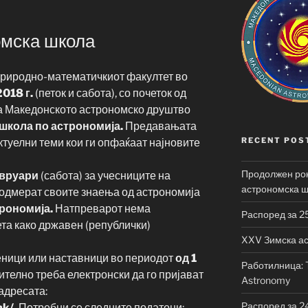
омска школа
Природно-математичкиот факултет во
018 г.
(петок и сабота), со почеток од
а Македонското астрономско друштво
школа по астрономија.
Предавањата
RECENT POS
актуелни теми кои ги опфаќаат најновите
Продолжен рок
вруари
(сабота) за учесниците на
астрономска 
и одмерат своите знаења од астрономија
рономија.
Натпреварот нема
Распоред за 2
та како државен (републички)
XXV Зимска а
еници или наставници во периодот
од 1
Работилница: T
телно треба електронски да го пријават
Astronomy
адресата:
Распоред за 2
k/.
Потребни се следните податоци: