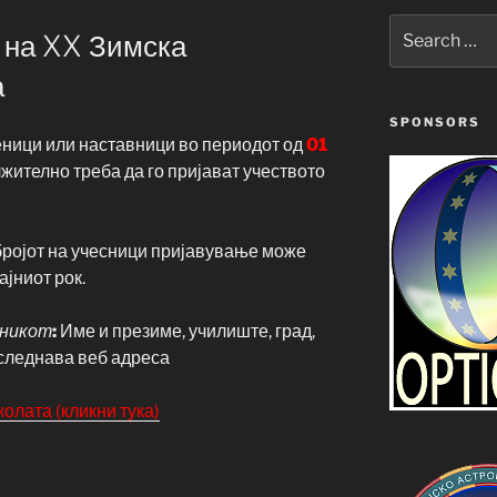
Search
о на XX Зимска
for:
а
SPONSORS
еници или наставници во периодот од
01
жително треба да го пријават учеството
бројот на учесници пријавување може
ајниот рок.
еникот
:
Име и презиме, училиште, град,
а следнава веб адреса
олата (кликни тука)