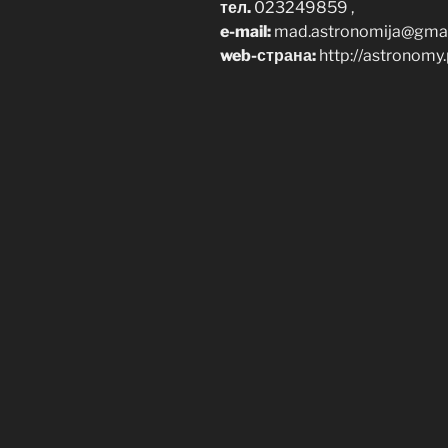
тел.
023249859 ,
e-mail:
mad.astronomija@gmai
web-
страна:
http://astronomy